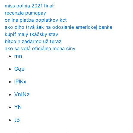
miss polnia 2021 finał
recenzia pumapay
online platba poplatkov kct
ako dlho trvá šek na odoslanie americkej banke
kúpiť malý tkáčsky stav
bitcoin zadarmo už teraz
ako sa volá oficiálna mena číny
mn
Gqe
lPlKx
VnINz
YN
tB