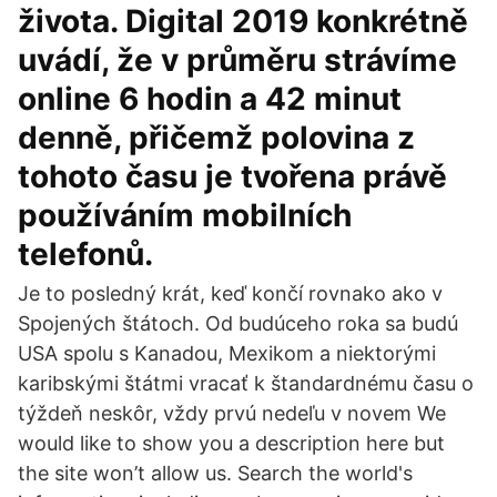
života. Digital 2019 konkrétně
uvádí, že v průměru strávíme
online 6 hodin a 42 minut
denně, přičemž polovina z
tohoto času je tvořena právě
používáním mobilních
telefonů.
Je to posledný krát, keď končí rovnako ako v
Spojených štátoch. Od budúceho roka sa budú
USA spolu s Kanadou, Mexikom a niektorými
karibskými štátmi vracať k štandardnému času o
týždeň neskôr, vždy prvú nedeľu v novem We
would like to show you a description here but
the site won’t allow us. Search the world's