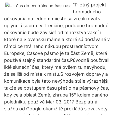
"Pilotný projekt
hromadného
očkovania na jednom mieste sa zrealizoval v
uplynulú sobotu v Trenčíne, podobné hromadné
očkovanie bude závisieť od množstva vakcín,
ktoré na Slovensku máme a ktoré sú dodávané v
rámci centrálneho nákupu prostredníctvom
Európskej Časové pásmo je ta část Země, která
používá stejný standardní čas.Původně používali
lidé sluneční čas, který má ovšem tu nevýhodu,
že se liší od místa k místu.S rozvojem dopravy a
komunikace byla tato nevýhoda stále výraznější,
takže se postupem času přešlo na pásmový čas,
kdy celá oblast Země, zhruba 15° kolem daného
poledníku, používá Mar 03, 2017 Bezplatná
služba od Googlu okamžitě překládá slova, věty