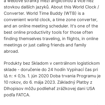
a webové stránky mezi angličtinou a více než
stovkou dalších jazyků. About this World Clock /
Converter. World Time Buddy (WTB) is a
convenient world clock, a time zone converter,
and an online meeting scheduler. It's one of the
best online productivity tools for those often
finding themselves traveling, in flights, in online
meetings or just calling friends and family
abroad.
Produkty bez Skladom v centrálnom logistickom
sklade - doručenie do 24 hodín Vypínací čas pri
IΔ n: ≤ 0,1s. 1. jún 2020 Doba trvania Programu je
10 rokov, do 6. mája 2023. Základný Platby z
Dlhopisov môžu podliehať zrážkovej dani USA
podľa FATCA.