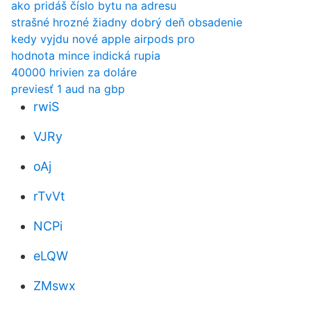
ako pridáš číslo bytu na adresu
strašné hrozné žiadny dobrý deň obsadenie
kedy vyjdu nové apple airpods pro
hodnota mince indická rupia
40000 hrivien za doláre
previesť 1 aud na gbp
rwiS
VJRy
oAj
rTvVt
NCPi
eLQW
ZMswx