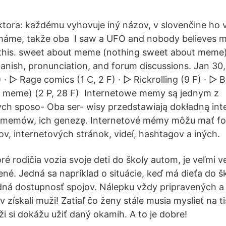
ora: každému vyhovuje iný názov, v slovenčine ho v
máme, takže oba I saw a UFO and nobody believes me
t this. sweet about meme (nothing sweet about mem
panish, pronunciation, and forum discussions. Jan 30,
) · ▻ Rage comics‎ (1 C, 2 F) · ▻ Rickrolling‎ (9 F) · ▻ 
t meme)‎ (2 P, 28 F) Internetowe memy są jednym z
ych sposo- Oba ser- wisy przedstawiają dokładną int
memów, ich genezę. Internetové mémy môžu mať fo
v, internetových stránok, videí, hashtagov a iných.
ré rodičia vozia svoje deti do školy autom, je veľmi 
né. Jedná sa napríklad o situácie, keď má dieťa do šk
odná dostupnosť spojov. Nálepku vždy pripravených a
 získali muži! Zatiaľ čo ženy stále musia myslieť na t
ži si dokážu užiť daný okamih. A to je dobre!