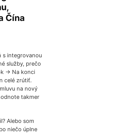
hu,
a Čína
ň s integrovanou
né služby, prečo
nok → Na konci
 celé zrútiť.
zmluvu na nový
 hodnote takmer
il? Alebo som
ebo niečo úplne