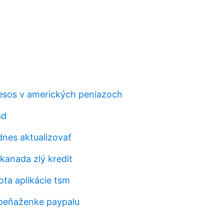
pesos v amerických peniazoch
sd
dnes aktualizovať
y kanada zlý kredit
ta aplikácie tsm
 peňaženke paypalu