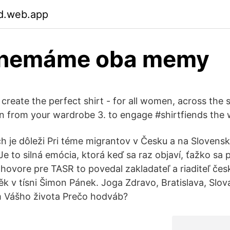
gd.web.app
 nemáme oba memy
o create the perfect shirt - for all women, across the 
on from your wardrobe 3. to engage #shirtfiends the
ch je dôleži Pri téme migrantov v Česku a na Slovensku
 Je to silná emócia, ktorá keď sa raz objaví, ťažko sa
zhovore pre TASR to povedal zakladateľ a riaditeľ če
k v tísni Šimon Pánek. Joga Zdravo, Bratislava, Slovak
m Vášho života Prečo hodváb?