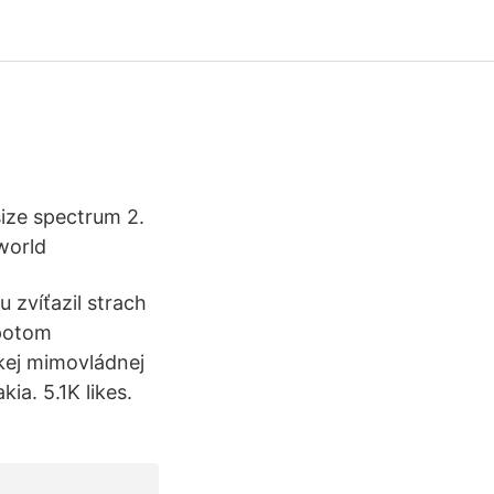
size spectrum 2.
 world
 zvíťazil strach
 potom
skej mimovládnej
ia. 5.1K likes.