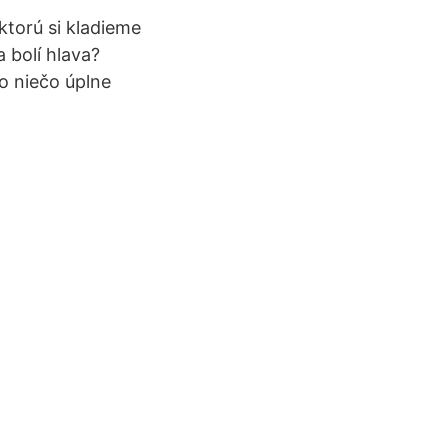
 ktorú si kladieme
 bolí hlava?
o niečo úplne