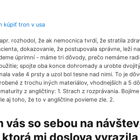
kúpiť tron ​​v usa
apr. rozhodol, že ak nemocnica tvrdí, že stratila zdr
ienta, dokazovanie, že postupovala správne, leží na
me úprimní - máme tri dôvody, prečo nemáme radi z
užitie; spojte oba konce dohromady a urobte dvojitý
nala vaše 4 prsty a uzol bol tesne nad nimi. To je dô
robené z trochu iných materiálov, vhodnejších a 5 d
maturity z angličtiny: 1. Strach z rozprávania. Bojíme
 aj toho, že to v angličtine povieme zle. 2.
vás so sebou na návšte
ktorá mi doslova vyrazila