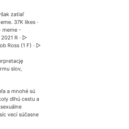
šak zatiaľ
me. 37K likes ·
e) meme -
 2021 R · ▻
Bob Ross‎ (1 F) · ▻
erpretację
rmu slov,
veľa a mnohé sú
oly dlhú cestu a
 sexuálne
isíc vecí súčasne