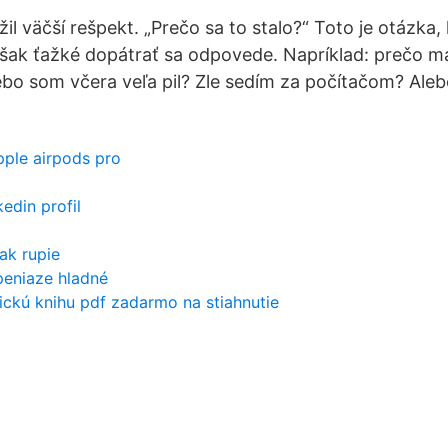
úžil väčší rešpekt. „Prečo sa to stalo?“ Toto je otázka,
však ťažké dopátrať sa odpovede. Napríklad: prečo ma
ebo som včera veľa pil? Zle sedím za počítačom? Aleb
pple airpods pro
kedin profil
l
ak rupie
peniaze hladné
ckú knihu pdf zadarmo na stiahnutie