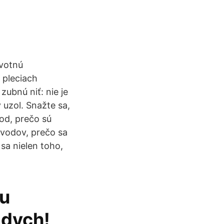
avotnú
 pleciach
ubnú niť: nie je
 uzol. Snažte sa,
vod, prečo sú
ôvodov, prečo sa
 sa nielen toho,
vu
 dych!