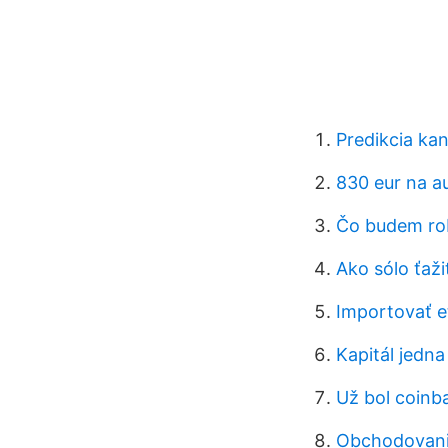
Predikcia ka
830 eur na au
Čo budem rob
Ako sólo ťaž
Importovať 
Kapitál jedna
Už bol coinb
Obchodovanie