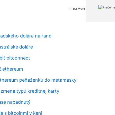
05.04.2021
nadského dolára na rand
strálske doláre
iť bitconnect
iť ethereum
ethereum peňaženku do metamasky
 zmena typu kreditnej karty
ase napadnutý
 s bitcoinmi v keni