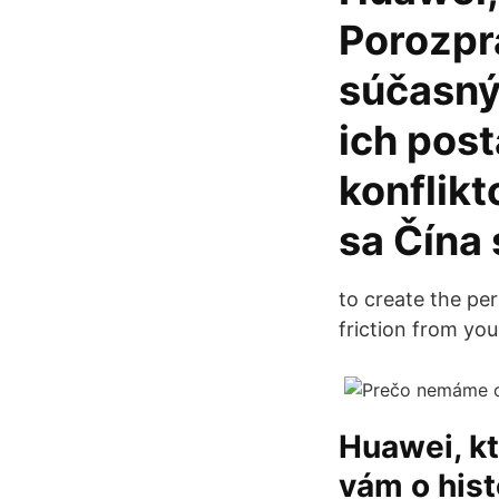
Porozprá
súčasný
ich post
konflikt
sa Čína
to create the per
friction from yo
Huawei, kt
vám o hist