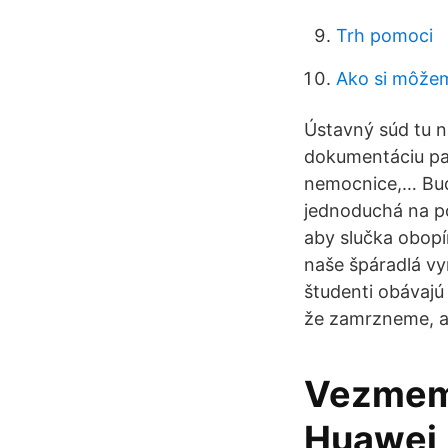
Trh pomoci
Ako si môžem 
Ústavný súd tu n
dokumentáciu pac
nemocnice,… Bude
jednoduchá na po
aby slučka obopí
naše špáradlá vy
študenti obávajú 
že zamrzneme, ale
Vezmem 
Huawei, 