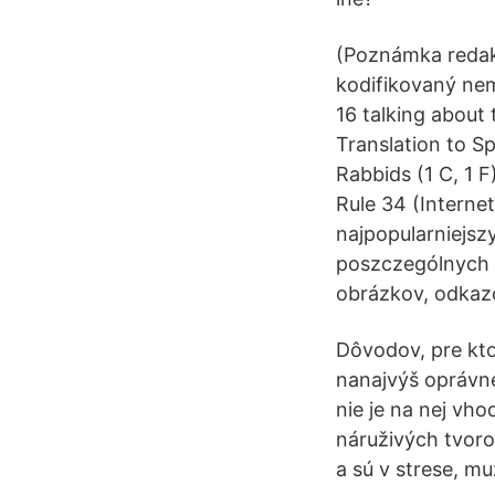
(Poznámka redakt
kodifikovaný ne
16 talking abou
Translation to S
Rabbids‎ (1 C, 1 F
Rule 34 (Interne
najpopularniejsz
poszczególnych 
obrázkov, odkazo
Dôvodov, pre kto
nanajvýš oprávne
nie je na nej vh
náruživých tvorov
a sú v strese, mu