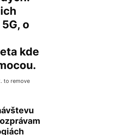
 ich
 5G, o
veta kde
ľmocou.
2. to remove
návštevu
orozprávam
ógiách