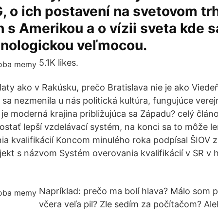
, o ich postavení na svetovom tr
h s Amerikou a o vízii sveta kde s
hnologickou veľmocou.
5.1K likes.
ty ako v Rakúsku, prečo Bratislava nie je ako Viede
sa nezmenila u nás politická kultúra, fungujúce verej
 je moderná krajina približujúca sa Západu? celý člá
tať lepší vzdelávací systém, na konci sa to môže len
a kvalifikácií Koncom minulého roka podpísal ŠIOV 
ekt s názvom Systém overovania kvalifikácií v SR v
Napríklad: prečo ma bolí hlava? Málo som p
včera veľa pil? Zle sedím za počítačom? Al