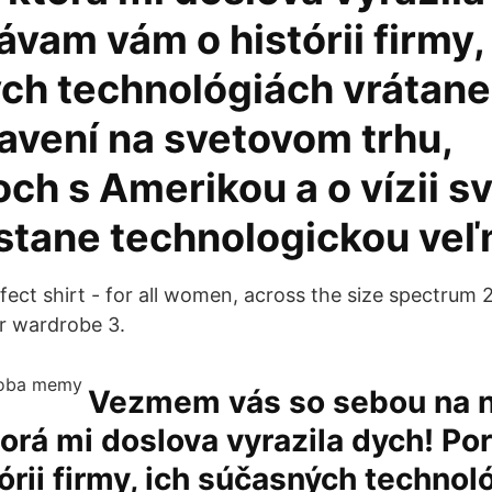
vam vám o histórii firmy,
ch technológiách vrátane
avení na svetovom trhu,
och s Amerikou a o vízii s
 stane technologickou ve
fect shirt - for all women, across the size spectrum 
ur wardrobe 3.
Vezmem vás so sebou na 
orá mi doslova vyrazila dych! P
órii firmy, ich súčasných technol