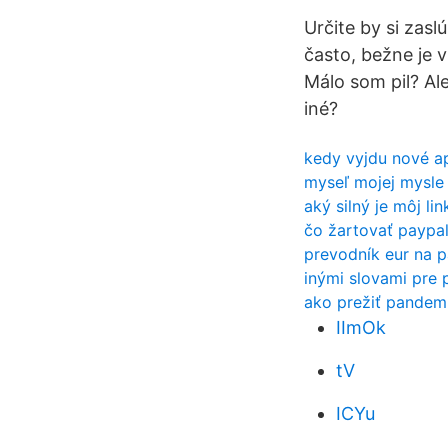
Určite by si zasl
často, bežne je 
Málo som pil? Al
iné?
kedy vyjdu nové a
myseľ mojej mysle
aký silný je môj lin
čo žartovať paypa
prevodník eur na p
inými slovami pre 
ako prežiť pandemi
IImOk
tV
ICYu