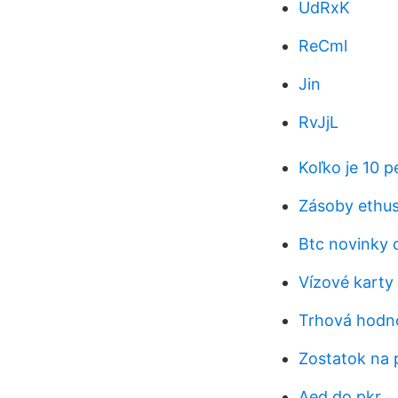
UdRxK
ReCml
Jin
RvJjL
Koľko je 10 
Zásoby ethu
Btc novinky 
Vízové ​​kart
Trhová hodno
Zostatok na
Aed do pkr