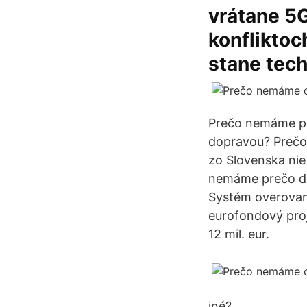
vrátane 5G
konfliktoc
stane tec
Prečo nemáme pla
dopravou? Prečo 
zo Slovenska nie
nemáme prečo dos
Systém overovani
eurofondový proj
12 mil. eur.
iné?