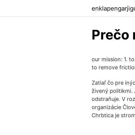
enklapengarji
Prečo
our mission: 1. t
to remove fricti
Zatiaľ čo pre iný
živený politikmi.
odstraňuje. V ro
organizácie Člově
Chrbtica je stro