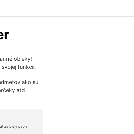
er
ranné obleky!
vojej funkcii.
redmetov ako sú
arčeky atď.