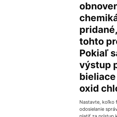
obnoven
chemikál
pridané,
tohto p
Pokiaľ s
výstup p
bieliace
oxid chl
Nastavte, koľko 
odosielanie sprá
platiť za prístup 