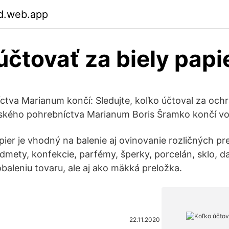
gd.web.app
účtovať za biely papi
íctva Marianum končí: Sledujte, koľko účtoval za och
avského pohrebníctva Marianum Boris Šramko končí vo s
ier je vhodný na balenie aj ovinovanie rozličných p
dmety, konfekcie, parfémy, šperky, porcelán, sklo, d
obaleniu tovaru, ale aj ako mäkká preložka.
22.11.2020