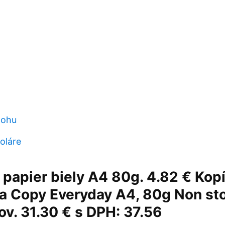
lohu
oláre
 papier biely A4 80g. 4.82 € Kop
ta Copy Everyday A4, 80g Non st
v. 31.30 € s DPH: 37.56