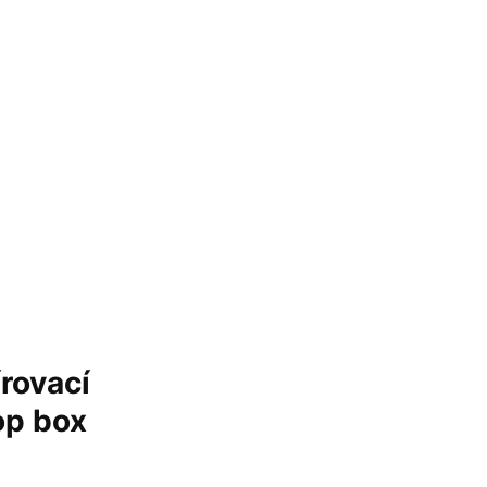
írovací
op box