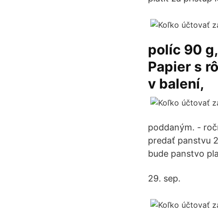
políc 90 g
Papier s r
v balení,
poddaným. - ročn
predať panstvu 2
bude panstvo pla
29. sep.