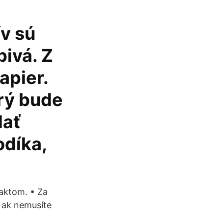
ív sú
bivá. Z
apier.
orý bude
dať
odíka,
taktom. • Za
 ak nemusíte