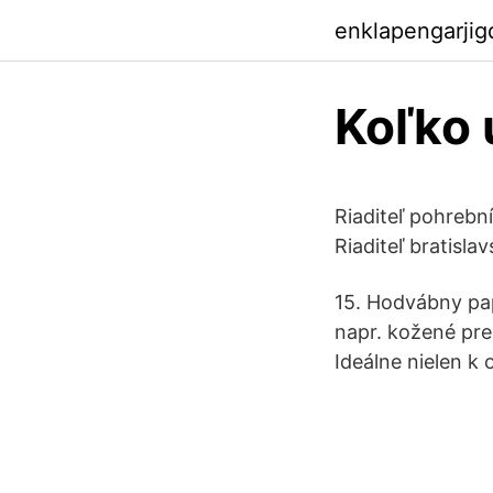
enklapengarji
Koľko 
Riaditeľ pohrebn
Riaditeľ bratisl
15. Hodvábny pap
napr. kožené pre
Ideálne nielen k 