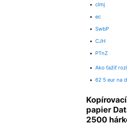
clmj
ec
SwbP
CJH
PTnZ
Ako ťažiť roz
62 5 eur na d
Kopírovací
papier Da
2500 hárko