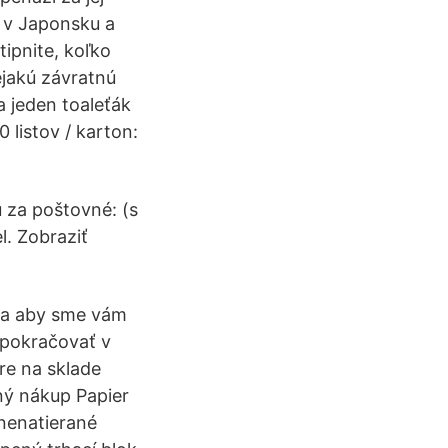
 v Japonsku a
tipnite, koľko
ejakú závratnú
za jeden toaleťák
 listov / karton:
 za poštovné: (s
. Zobraziť
y a aby sme vám
 pokračovať v
re na sklade
ný nákup Papier
 nenatierané