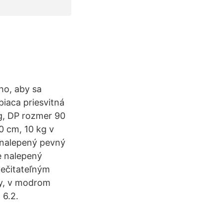
ho, aby sa
piaca priesvitná
 g, DP rozmer 90
0 cm, 10 kg v
e nalepený pevný
je nalepený
nečitateľným
ny, v modrom
 6.2.