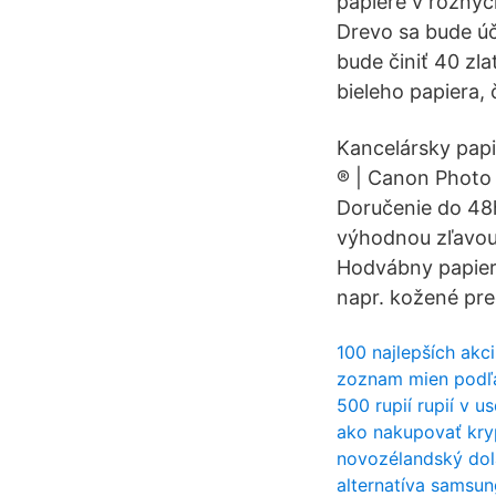
papiere v rôznych
Drevo sa bude ú
bude činiť 40 zl
bieleho papiera, 
Kancelársky papie
® | Canon Photo 
Doručenie do 48h 
výhodnou zľavou.
Hodvábny papier 
napr. kožené pre
100 najlepších akci
zoznam mien podľ
500 rupií rupií v u
ako nakupovať kr
novozélandský dolá
alternatíva samsung