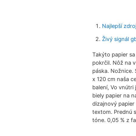
Najlepší zdr
Živý signál 
Takýto papier sa
pokrčil. Nôž na v
páska. Nožnice. S
x 120 cm naša ce
balení, Vo vnútri
biely papier na n
dizajnový papier
textom. Prednú 
tóne. 0,05 % z f