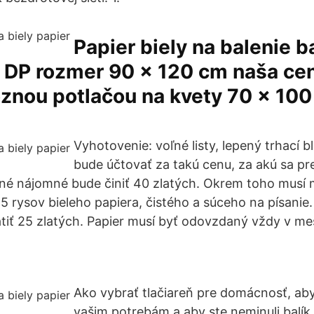
Papier biely na balenie ba
, DP rozmer 90 x 120 cm naša ce
ôznou potlačou na kvety 70 x 100
Vyhotovenie: voľné listy, lepený trhací b
bude účtovať za takú cenu, za akú sa p
é nájomné bude činiť 40 zlatých. Okrem toho musí 
5 rysov bieleho papiera, čistého a súceho na písanie
tiť 25 zlatých. Papier musí byť odovzdaný vždy v mes
Ako vybrať tlačiareň pre domácnosť, ab
vašim potrebám a aby ste neminuli balík 