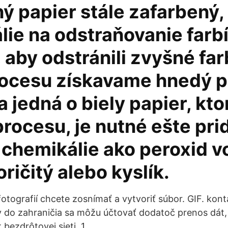
ý papier stále zafarbený,
ie na odstraňovanie farb
 aby odstránili zvyšné far
rocesu získavame hnedý p
a jedná o biely papier, kt
rocesu, je nutné ešte pri
 chemikálie ako peroxid v
oričitý alebo kyslík.
fotografií chcete zosnímať a vytvoriť súbor. GIF. kon
v do zahraničia sa môžu účtovať dodatoč prenos dát,
k bezdrôtovej sieti. 1.