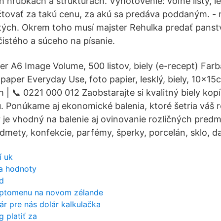
 hrúbkach a štruktúrach. Vyhotovenie: voľné listy, le
čtovať za takú cenu, za akú sa predáva poddaným. -
atých. Okrem toho musí majster Rehulka predať panst
čistého a súceho na písanie.
r A6 Image Volume, 500 listov, biely (e-recept) Farb
paper Everyday Use, foto papier, lesklý, biely, 10x15
| 📞 0221 000 012 Zaobstarajte si kvalitný biely kopí
 Ponúkame aj ekonomické balenia, ktoré šetria váš 
je vhodný na balenie aj ovinovanie rozličných pred
dmety, konfekcie, parfémy, šperky, porcelán, sklo, d
í uk
a hodnoty
sd
yptomenu na novom zélande
r pre nás dolár kalkulačka
 platiť za