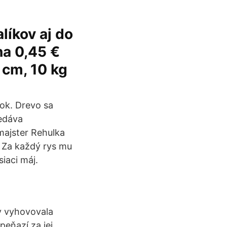
líkov aj do
na 0,45 €
 cm, 10 kg
lok. Drevo sa
redáva
majster Rehulka
. Za každý rys mu
iaci máj.
y vyhovovala
peňazí za jej