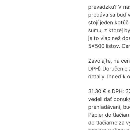
prevádzku? V nas
predáva sa buď v 
stojí jeden kotú
sumu, z ktorej by
je to viac než do
5x500 listov. Cen
Zavolajte, na ce
DPH) Doručenie z
detaily. Ihneď k 
31.30 € s DPH: 3
vedeli dať ponuk
prehľadávaní, bu
Papier do tlačia
do tlačiarne za 