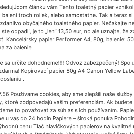
ledujúcom článku vám Tento toaletný papier vznikol
balení troch roliek, alebo samostatne. Tak a teraz si 
č zdanlivo obyčajného toaletného papier. Nečakajte n
 ste odpadli, je to „len“ 13,50 eur, no ale uznajte, že 
sť. Kancelársky papier Performer A4, 80g, balenie: 500
a za balenie.
ne sa určite dohodneme!!!! Odvoz zabezpečený! Spolu
darma! Kopírovací papier 80g A4 Canon Yellow Label
odoslaniu .
7.56 Používame cookies, aby sme zlepšili naše služb
y, ktoré zodpovedajú vašim preferenciám. Ak budete
deme to považovať za súhlas s ich používaním. Papie
rne u vás do 24 hodín Papiere – široká ponuka Pohodl
výhodnú cenu Tlač hlavičkových papierov na kvalitné