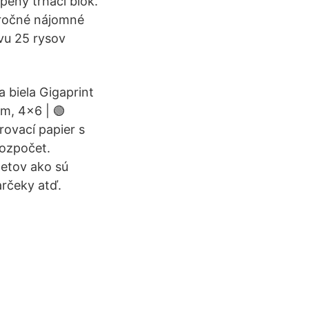
pený trhací blok.
 ročné nájomné
vu 25 rysov
a biela Gigaprint
cm, 4x6 | 🟢
rovací papier s
rozpočet.
metov ako sú
arčeky atď.