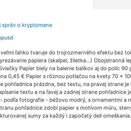
oj správ o kryptomene
gbpusd
 veľmi ľahko tvaruje do trojrozmerného efektu bez to
yrezávanie papiera (skalpel, žiletka…) Obojstranná le
viečky Papier biely na balenie balíkov aj do políc 90
na 0,45 € Papier s rôznou potlačou na kvety 70 x 10
 je pohľadnica prázdna, bez textu, na pravej strane j
apísanie textu a na ľavej a zadnej strane pohľadnice 
 - podľa fotografie - béžovo modrý, s ornamentmi a 
stranu pohľadnice zdobí papier s motívom múru, ste
akturovanej sumy za každý i započatý dell omeškania.