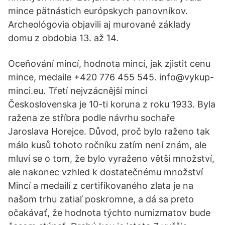
mince pätnástich európskych panovníkov.
Archeológovia objavili aj murované základy
domu z obdobia 13. až 14.
Oceňování mincí, hodnota mincí, jak zjistit cenu
mince, medaile +420 776 455 545. info@vykup-
minci.eu. Třetí nejvzácnější mincí
Československa je 10-ti koruna z roku 1933. Byla
ražena ze stříbra podle návrhu sochaře
Jaroslava Horejce. Důvod, proč bylo raženo tak
málo kusů tohoto ročníku zatím není znám, ale
mluví se o tom, že bylo vyraženo větší množství,
ale nakonec vzhled k dostatečnému množství
Mincí a medailí z certifikovaného zlata je na
našom trhu zatiaľ poskromne, a dá sa preto
očakávať, že hodnota týchto numizmatov bude