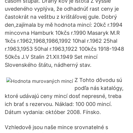
časom stúpať. Drahý kov je istota Z vyššie
uvedeného vyplýva, že odhadnúť rast ceny je
častokrát na veštbu z krištáľovej gule. Dobrý
den,zajímala by mě hodnota mincí: 20kč r.1994
mincovna Hamburk 10kčs r.1990 Masaryk M.R
1kčs r.1962,1968,1986,1992 10hal r.1962 25hal
r.1963,1953 50hal r.1963,1922 100kčs 1918-1948
50kčs J.V Stalin 21.XII.1949 Set mincí
Slovenského štátu, nádherný stav.
Z Tohto dôvodu sú
podľa nás katalógy,
ktoré udávajú ceny mincí dosť nepresné, treba
ich brať s rezervou. Náklad: 100 000 mincí.
Dátum vydania: október 2008. Fínsko.
Vzhledově jsou naše mince srovnatelné s