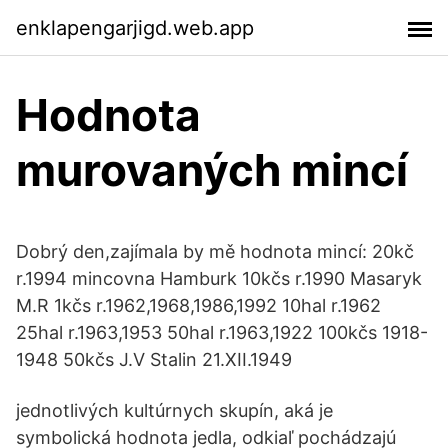
enklapengarjigd.web.app
Hodnota
murovaných mincí
Dobrý den,zajímala by mě hodnota mincí: 20kč
r.1994 mincovna Hamburk 10kčs r.1990 Masaryk
M.R 1kčs r.1962,1968,1986,1992 10hal r.1962
25hal r.1963,1953 50hal r.1963,1922 100kčs 1918-
1948 50kčs J.V Stalin 21.XII.1949
jednotlivých kultúrnych skupín, aká je
symbolická hodnota jedla, odkiaľ pochádzajú