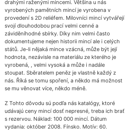
drahými raženými mincemi. Většina u nás
vyrobených pamětních mincí je vyrobena v
provedení s 2D reliéfem. Milovníci mincí vytvářejí
svojí dlouhodobou prací velmi cenné a
záviděníhodné sbírky. Díky nim velmi často
dokumentujeme nejen historii mincí ale i celých
států. Je-li nějaká mince vzácná, může být její
hodnota, nezávisle na materiálu ze kterého je
vyrobená, , velmi vysoká a může i nadále
stoupat. Sběratelem peněz je vlastně každý z
nás. Říká se tomu spoření, a někdo má možnost
se mu věnovat více, někdo méně.
Z Tohto dôvodu sú podľa nás katalógy, ktoré
udávajú ceny mincí dosť nepresné, treba ich brať
s rezervou. Náklad: 100 000 mincí. Dátum
vydania: október 2008. Fínsko. Motív: 60.