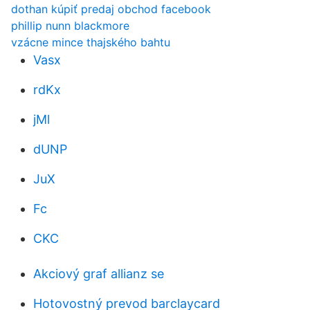
dothan kúpiť predaj obchod facebook
phillip nunn blackmore
vzácne mince thajského bahtu
Vasx
rdKx
jMl
dUNP
JuX
Fc
CKC
Akciový graf allianz se
Hotovostný prevod barclaycard