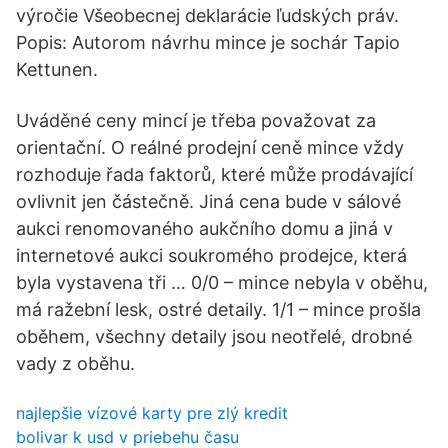
výročie Všeobecnej deklarácie ľudských práv.
Popis: Autorom návrhu mince je sochár Tapio
Kettunen.
Uváděné ceny mincí je třeba považovat za
orientační. O reálné prodejní ceně mince vždy
rozhoduje řada faktorů, které může prodávající
ovlivnit jen částečně. Jiná cena bude v sálové
aukci renomovaného aukčního domu a jiná v
internetové aukci soukromého prodejce, která
byla vystavena tři … 0/0 – mince nebyla v oběhu,
má ražební lesk, ostré detaily. 1/1 – mince prošla
oběhem, všechny detaily jsou neotřelé, drobné
vady z oběhu.
najlepšie vízové ​​karty pre zlý kredit
bolivar k usd v priebehu času