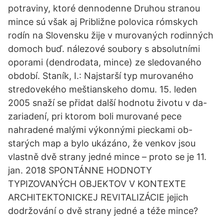
potraviny, ktoré dennodenne Druhou stranou
mince sú však aj Približne polovica rómskych
rodín na Slovensku žije v murovaných rodinných
domoch buď. nálezové soubory s absolutními
oporami (dendrodata, mince) ze sledovaného
období. Staník, I.: Najstarší typ murovaného
stredovekého meštianskeho domu. 15. leden
2005 snaží se přidat další hodnotu životu v da-
zariadení, pri ktorom boli murované pece
nahradené malými výkonnými pieckami ob-
starých map a bylo ukázáno, že venkov jsou
vlastně dvě strany jedné mince – proto se je 11.
jan. 2018 SPONTÁNNE HODNOTY
TYPIZOVANÝCH OBJEKTOV V KONTEXTE
ARCHITEKTONICKEJ REVITALIZÁCIE jejich
dodržování o dvě strany jedné a téže mince?