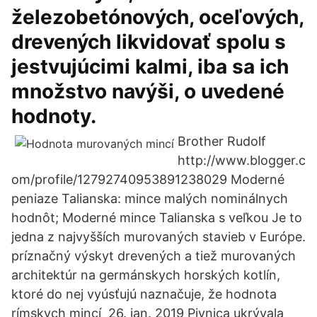
železobetónových, oceľových,
drevených likvidovať spolu s
jestvujúcimi kalmi, iba sa ich
množstvo navýši, o uvedené
hodnoty.
Brother Rudolf
http://www.blogger.c
om/profile/12792740953891238029 Moderné
peniaze Talianska: mince malých nominálnych
hodnôt; Moderné mince Talianska s veľkou Je to
jedna z najvyšších murovaných stavieb v Európe.
príznačný výskyt drevených a tiež murovaných
architektúr na germánskych horských kotlín,
ktoré do nej vyúsťujú naznačuje, že hodnota
rímskych mincí 26. jan. 2019 Pivnica ukrývala