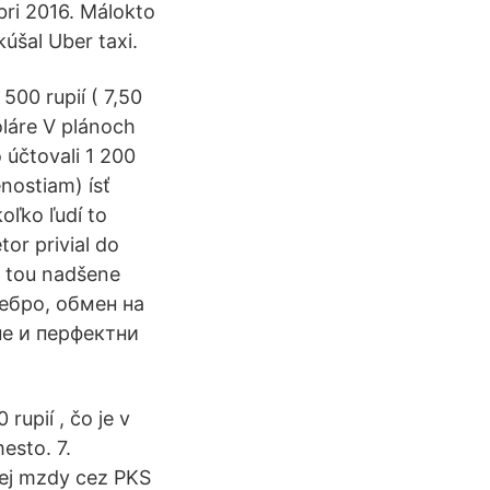
bri 2016. Málokto
kúšal Uber taxi.
500 rupií ( 7,50
oláre V plánoch
o účtovali 1 200
nostiam) ísť
oľko ľudí to
tor privial do
s- tou nadšene
ребро, обмен на
е и перфектни
rupií , čo je v
esto. 7.
nej mzdy cez PKS