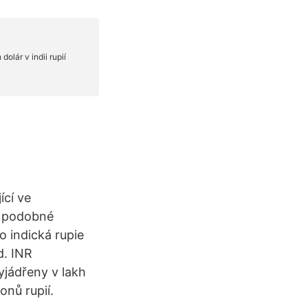
ící ve
na podobné
o indická rupie
d. INR
vyjádřeny v lakh
ionů rupií.