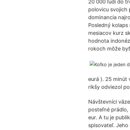
20 000 ľudí do t
polovicu svojic
dominancia najro
Posledný kolaps 
mesiacov kurz sk
hodnota indonézs
rokoch môže byť
eurá ). 25 minút
rikšy odviezol po
Návštevníci väz
posteľné prádlo, 
eur. A tu je publ
spisovateľ. Jeho 