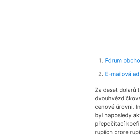
Fórum obcho
E-mailová ad
Za deset dolarů 
dvouhvězdičkovém
cenové úrovni. I
byl naposledy ak
přepočítací koefi
rupiích crore rupi