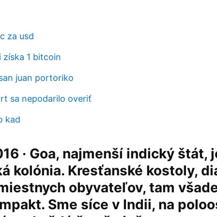
tc za usd
 získa 1 bitcoin
san juan portoriko
t sa nepodarilo overiť
o kad
16 · Goa, najmenší indický štát, 
á kolónia. Kresťanské kostoly, dia
miestnych obyvateľov, tam všade 
mpakt. Sme síce v Indii, na poloo