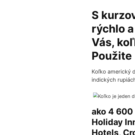
S kurzo
rýchlo a
Vás, ko
Použite
Koľko americký d
indických rupiác
ako 4 600 
Holiday In
Hotels, Cr