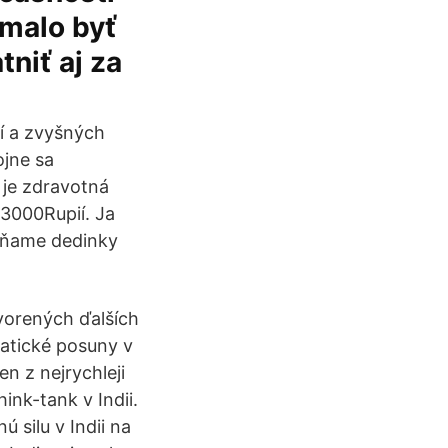
 malo byť
niť aj za
ií a zvyšných
ojne sa
 je zdravotná
 3000Rupií. Ja
míňame dedinky
tvorených ďalších
matické posuny v
n z nejrychleji
hink-tank v Indii.
 silu v Indii na