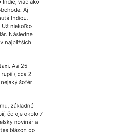
 Indie, viac ako
obchode. Aj
utá Indiou.
. Už niekoľko
lár. Následne
 najbližších
axi. Asi 25
rupií ( cca 2
 nejaký šofér
rmu, základné
í, čo oje okolo 7
ielsky novinár a
Gates blázon do