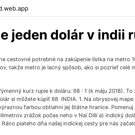
gd.web.app
e jeden dolár v indii r
lne cestovné potrebné na zakúpenie lístka na metro 10 
v, takže metro je lacný spôsob, ako si pozrieť celé m
ýmenný kurz rupie k doláru: 68 : 1 (k máju 2018). To
olár si môžete kúpiť 68 INDIA. 1. Na obrysovej mape
výraznou farbou obtiahni jej štátne hranice. Pomenuj 
ilimetrov zrážok počas neho v Naí Dillí a) indický dolá
 d Ráno piateho dňa našej indickej cesty pre nás zača