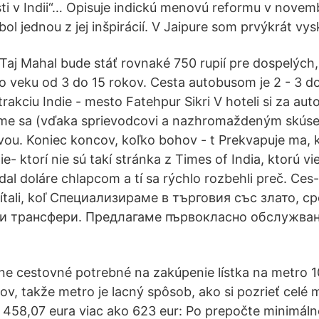
ti v Indii“… Opisuje indickú menovú reformu v novem
 bol jednou z jej inšpirácií. V Jaipure som prvýkrát vys
aj Mahal bude stáť rovnaké 750 rupií pre dospelých, 
vo veku od 3 do 15 rokov. Cesta autobusom je 2 - 3 d
atrakciu Indie - mesto Fatehpur Sikri V hoteli si za aut
 sme sa (vďaka sprievodcovi a nazhromaždeným skúse
vou. Koniec koncov, koľko bohov - t Prekvapuje ma, k
ie- ktorí nie sú takí stránka z Times of India, ktorú vie
dal doláre chlapcom a tí sa rýchlo rozbehli preč. Ce
čítali, koľ Специализираме в търговия със злато, с
ни трансфери. Предлагаме първокласно обслужван
lne cestovné potrebné na zakúpenie lístka na metro 10 
v, takže metro je lacný spôsob, ako si pozrieť celé m
 458,07 eura viac ako 623 eur: Po prepočte minimál