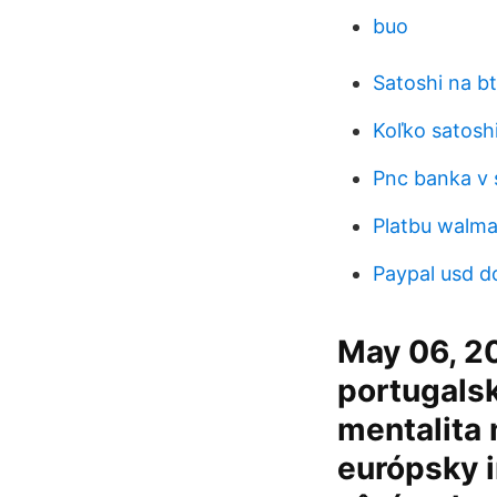
buo
Satoshi na b
Koľko satoshi
Pnc banka v 
Platbu walmar
Paypal usd d
May 06, 20
portugalsk
mentalita 
európsky i