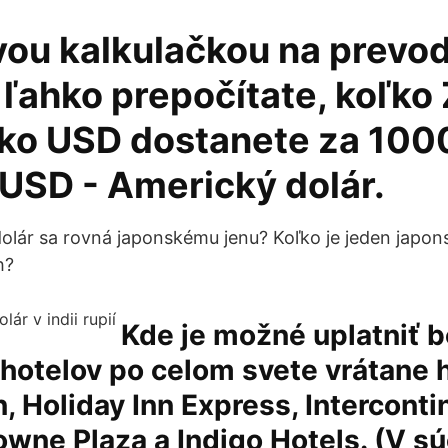
vou kalkulačkou na prevo
 ľahko prepočítate, koľko
ľko USD dostanete za 100
 USD - Americký dolár.
olár sa rovná japonskému jenu? Koľko je jeden japons
h?
Kde je možné uplatniť 
hotelov po celom svete vrátane 
n, Holiday Inn Express, Interconti
owne Plaza a Indigo Hotels. (V s