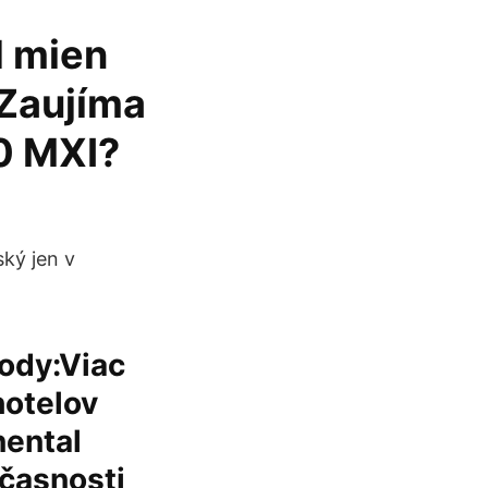
d mien
 Zaujíma
0 MXI?
ký jen v
body:Viac
hotelov
nental
účasnosti