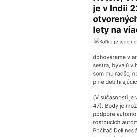
je v Indii
otvorených
lety na vi
dohovárame v ang
sestra, bývajú v 
som mu radšej ne
plné detí hrajúcic
(V súčasnosti je
47). Body je mož
podpoře automobi
rostoucích automo
Počítač Dell ned