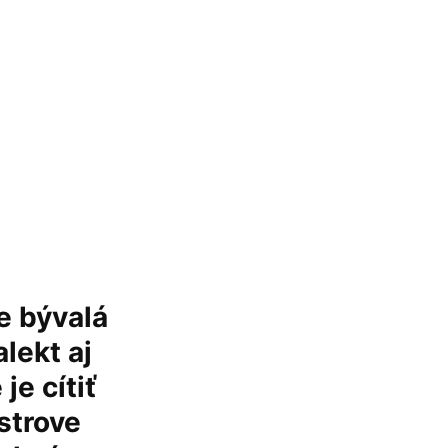
je bývalá
lekt aj
je cítiť
strove