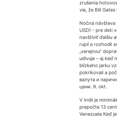
zrušenia hotovos
vie, že Bill Gates
Nočná návšteva T
USD) - pre deti 
navštíviť ďalšiu 
rupií a rozhodli
„verejnou“ dopra
udivuje – aj keď n
blízkeho jarku vz
pokrikovali a po
валута и парич
цени. 9. okt.
V Indii je minimá
prepočte 13 cento
Venezuela Keď je