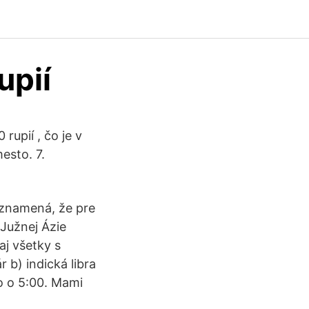
upií
rupií , čo je v
esto. 7.
 znamená, že pre
 Južnej Ázie
aj všetky s
r b) indická libra
lo o 5:00. Mami