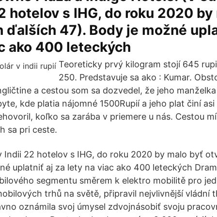
 22 hotelov s IHG, do roku 2020 by
 ďalších 47). Body je možné uplat
ac ako 400 leteckých
Teoreticky prvý kilogram stojí 645 rup
250. Predstavuje sa ako : Kumar. Obst
ličtine a cestou som sa dozvedel, že jeho manželka
byte, kde platia nájomné 1500Rupií a jeho plat činí asi
hovoril, koľko sa zarába v priemere u nás. Cestou 
h sa pri ceste.
 v Indii 22 hotelov s IHG, do roku 2020 by malo byť o
né uplatniť aj za lety na viac ako 400 leteckých Dra
lového segmentu směrem k elektro mobilitě pro jede
bilových trhů na světě, připravil nejvlivnější vládní t
ávno oznámila svoj úmysel zdvojnásobiť svoju pracovnú