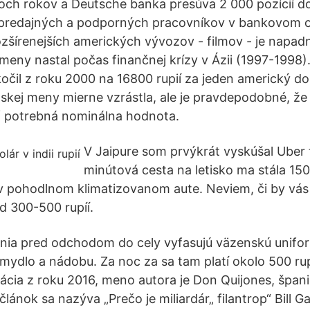
roch rokov a Deutsche banka presúva 2 000 pozícií do
h predajných a podporných pracovníkov v bankovom 
zšírenejších amerických vývozov - filmov - je napadn
meny nastal počas finančnej krízy v Ázii (1997-1998)
očil z roku 2000 na 16800 rupií za jeden americký do
kej meny mierne vzrástla, ale je pravdepodobné, že v
 potrebná nominálna hodnota.
V Jaipure som prvýkrát vyskúšal Uber t
minútová cesta na letisko ma stála 150 
 v pohodlnom klimatizovanom aute. Neviem, či by vás
d 300-500 rupíí.
enia pred odchodom do cely vyfasujú väzenskú unifo
mydlo a nádobu. Za noc za sa tam platí okolo 500 rupi
ikácia z roku 2016, meno autora je Don Quijones, špan
článok sa nazýva „Prečo je miliardár„ filantrop“ Bill 