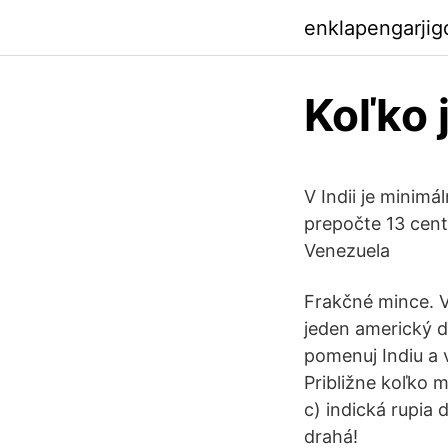
enklapengarji
Koľko j
V Indii je minimá
prepočte 13 cento
Venezuela
Frakčné mince. V
jeden americký d
pomenuj Indiu a 
Približne koľko m
c) indická rupia
drahá!