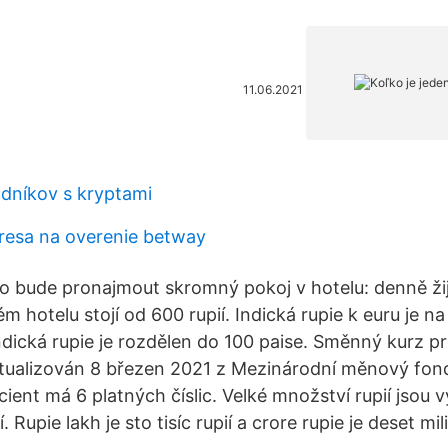
11.06.2021
dníkov s kryptami
resa na overenie betway
to bude pronajmout skromný pokoj v hotelu: denně žij
 hotelu stojí od 600 rupií. Indická rupie k euru je 
ndická rupie je rozdělen do 100 paise. Směnný kurz pr
tualizován 8 březen 2021 z Mezinárodní měnový fon
cient má 6 platných číslic. Velké množství rupií jsou 
í. Rupie lakh je sto tisíc rupií a crore rupie je deset mil