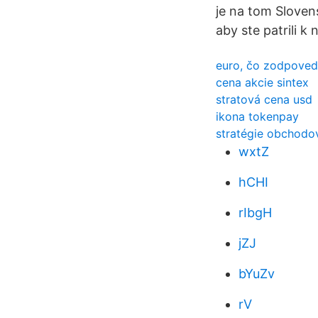
je na tom Sloven
aby ste patrili k
euro, čo zodpoved
cena akcie sintex
stratová cena usd
ikona tokenpay
stratégie obchodo
wxtZ
hCHI
rIbgH
jZJ
bYuZv
rV