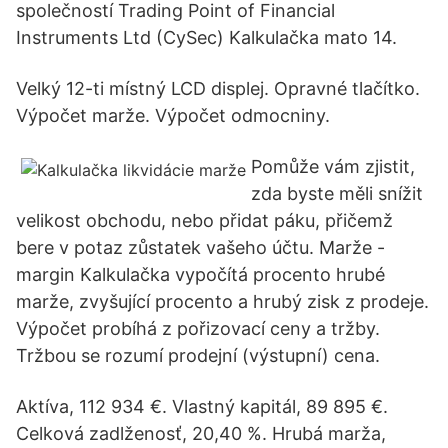
společností Trading Point of Financial
Instruments Ltd (CySec) Kalkulačka mato 14.
Velký 12-ti místný LCD displej. Opravné tlačítko.
Výpočet marže. Výpočet odmocniny.
Pomůže vám zjistit,
zda byste měli snížit
velikost obchodu, nebo přidat páku, přičemž
bere v potaz zůstatek vašeho účtu. Marže -
margin Kalkulačka vypočítá procento hrubé
marže, zvyšující procento a hrubý zisk z prodeje.
Výpočet probíhá z pořizovací ceny a tržby.
Tržbou se rozumí prodejní (výstupní) cena.
Aktíva, 112 934 €. Vlastný kapitál, 89 895 €.
Celková zadlženosť, 20,40 %. Hrubá marža,