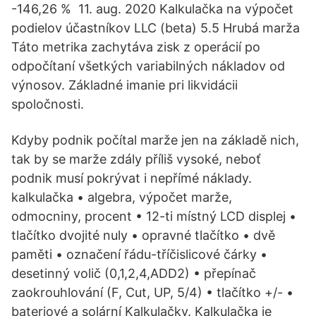
-146,26 % 11. aug. 2020 Kalkulačka na výpočet
podielov účastníkov LLC (beta) 5.5 Hrubá marža
Táto metrika zachytáva zisk z operácií po
odpočítaní všetkých variabilných nákladov od
výnosov. Základné imanie pri likvidácii
spoločnosti.
Kdyby podnik počítal marže jen na základě nich,
tak by se marže zdály příliš vysoké, neboť
podnik musí pokrývat i nepřímé náklady.
kalkulačka • algebra, výpočet marže,
odmocniny, procent • 12-ti místný LCD displej •
tlačítko dvojité nuly • opravné tlačítko • dvě
paměti • označení řádu-tříčislicové čárky •
desetinný volič (0,1,2,4,ADD2) • přepínač
zaokrouhlování (F, Cut, UP, 5/4) • tlačítko +/- •
bateriové a solární Kalkulačky. Kalkulačka je