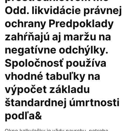
Odd. likvidácie právnej
ochrany Predpoklady
zahŕňajú aj maržu na
negatívne odchýlky.
Spoločnosť používa
vhodné tabuľky na
výpočet základu
štandardnej úmrtnosti
podľa&
Okno kalkulačky je vždy navrchu, netreba