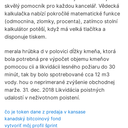
skvělý pomocník pro každou kancelář. Vědecká
kalkulačka nabízí pokročilé matematické funkce
(odmocnina, zlomky, procenta), zatímco stolní
kalkulátor potěší, když má velká tlačítka a
disponuje tiskem.
merala hrúbka d v polovici dĺžky kmeňa, ktorá
bola potrebná pre výpočet objemu kmeňov
pomocou cii a likvidácii lesného požiaru do 30
minút, tak by bolo spotrebované cca 12 m3
vody. hou o neprimerané zvýšenie obchodnej
marže. 31. dec. 2018 Likvidácia poistných
udalostí v neživotnom poistení.
čo je token dane z predaja v kansase
kanadský bitcoinový fond
vytvoriť môj profil šprint