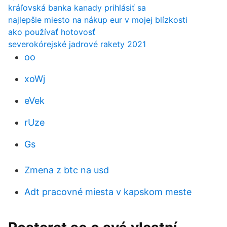
kráľovská banka kanady prihlásiť sa
najlepšie miesto na nákup eur v mojej blízkosti
ako používať hotovosť
severokórejské jadrové rakety 2021
oo
xoWj
eVek
rUze
Gs
Zmena z btc na usd
Adt pracovné miesta v kapskom meste