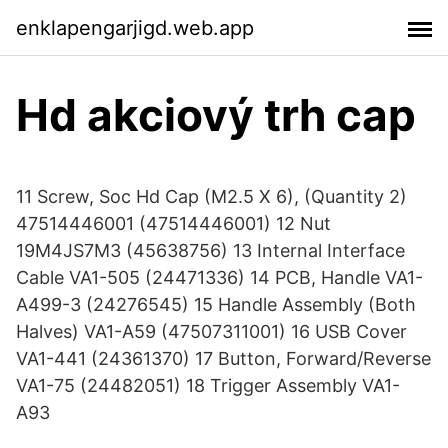
enklapengarjigd.web.app
Hd akciový trh cap
11 Screw, Soc Hd Cap (M2.5 X 6), (Quantity 2)
47514446001 (47514446001) 12 Nut
19M4JS7M3 (45638756) 13 Internal Interface
Cable VA1-505 (24471336) 14 PCB, Handle VA1-
A499-3 (24276545) 15 Handle Assembly (Both
Halves) VA1-A59 (47507311001) 16 USB Cover
VA1-441 (24361370) 17 Button, Forward/Reverse
VA1-75 (24482051) 18 Trigger Assembly VA1-
A93