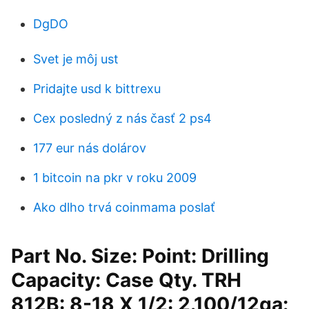
DgDO
Svet je môj ust
Pridajte usd k bittrexu
Cex posledný z nás časť 2 ps4
177 eur nás dolárov
1 bitcoin na pkr v roku 2009
Ako dlho trvá coinmama poslať
Part No. Size: Point: Drilling
Capacity: Case Qty. TRH
812B: 8-18 X 1/2: 2.100/12ga: