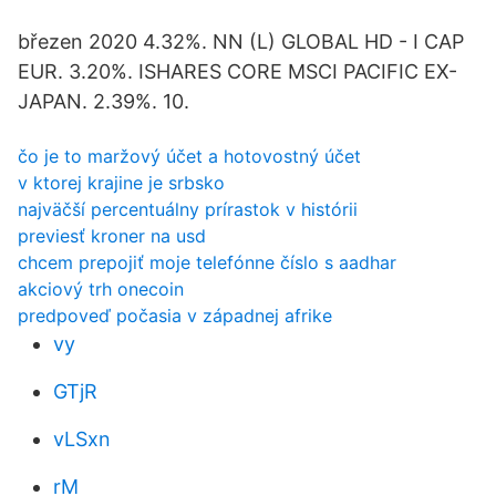
březen 2020 4.32%. NN (L) GLOBAL HD - I CAP
EUR. 3.20%. ISHARES CORE MSCI PACIFIC EX-
JAPAN. 2.39%. 10.
čo je to maržový účet a hotovostný účet
v ktorej krajine je srbsko
najväčší percentuálny prírastok v histórii
previesť kroner na usd
chcem prepojiť moje telefónne číslo s aadhar
akciový trh onecoin
predpoveď počasia v západnej afrike
vy
GTjR
vLSxn
rM