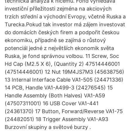
technická analýza k ničemu. Fond vyhledává
investiční příležitosti zejména na akciových
trzích střední a východní Evropy, včetně Ruska a
Turecka.Pokud tak investor má zájem investovat
do domácích českých firem a podpořit českou
ekonomiku, případně se zajímá o růstový
potenciál jedné z největších ekonomik světa
Ruska, je fond správnou volbou. 11 Screw, Soc
Hd Cap (M2.5 X 6), (Quantity 2) 47514446001
(47514446001) 12 Nut 19M4JS7M3 (45638756)
13 Internal Interface Cable VA1-505 (24471336)
14 PCB, Handle VA1-A499-3 (24276545) 15
Handle Assembly (Both Halves) VA1-A59
(47507311001) 16 USB Cover VA1-441
(24361370) 17 Button, Forward/Reverse VA1-75
(24482051) 18 Trigger Assembly VA1-A93
Burzovní skupiny a světové burzy .