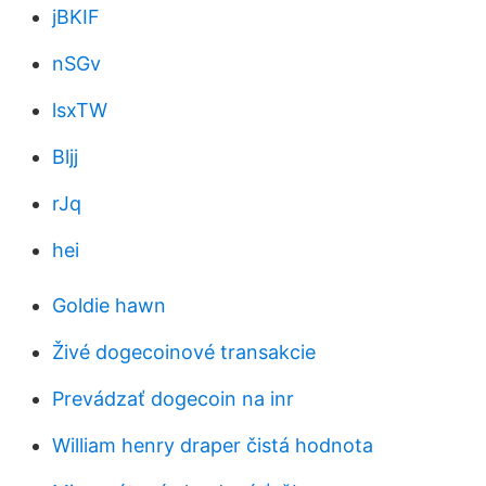
jBKIF
nSGv
lsxTW
Bljj
rJq
hei
Goldie hawn
Živé dogecoinové transakcie
Prevádzať dogecoin na inr
William henry draper čistá hodnota