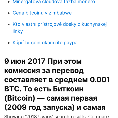
Minergátová cloudová ťažba monero
Cena bitcoinu v zimbabwe
Kto vlastní prístrojové dosky z kuchynskej
linky
Kúpiť bitcoin okamžite paypal
9 июн 2017 При этом
комиссия за перевод
составляет в среднем 0.001
BTC. То есть Биткоин
(Bitcoin) — самая первая
(2009 год запуска) и самая
Showing '2018 Uvaris' search results. Compare