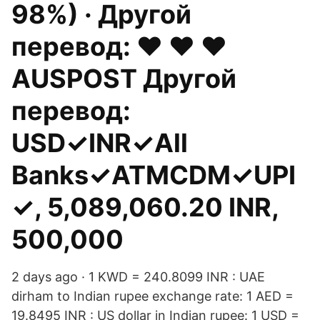
98%) · Другой
перевод: ♥ ♥ ♥
AUSPOST Другой
перевод:
USD✓INR✓All
Banks✓ATMCDM✓UPI
✓, 5,089,060.20 INR,
500,000
2 days ago · 1 KWD = 240.8099 INR : UAE
dirham to Indian rupee exchange rate: 1 AED =
19.8495 INR : US dollar in Indian rupee: 1 USD =