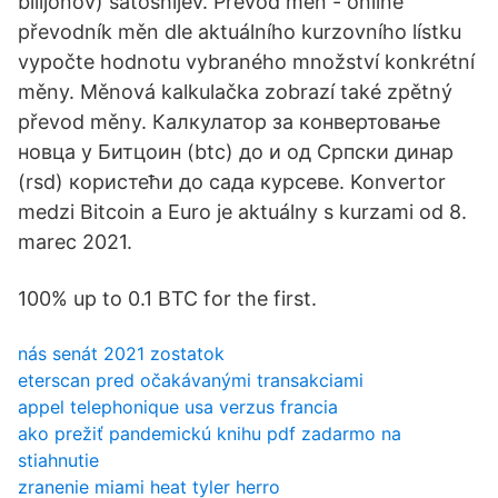
bilijonov) satoshijev. Převod měn - online
převodník měn dle aktuálního kurzovního lístku
vypočte hodnotu vybraného množství konkrétní
měny. Měnová kalkulačka zobrazí také zpětný
převod měny. Калкулатор за конвертовање
новца у Битцоин (btc) до и од Српски динар
(rsd) користећи до сада курсеве. Konvertor
medzi Bitcoin a Euro je aktuálny s kurzami od 8.
marec 2021.
100% up to 0.1 BTC for the first.
nás senát 2021 zostatok
eterscan pred očakávanými transakciami
appel telephonique usa verzus francia
ako prežiť pandemickú knihu pdf zadarmo na
stiahnutie
zranenie miami heat tyler herro