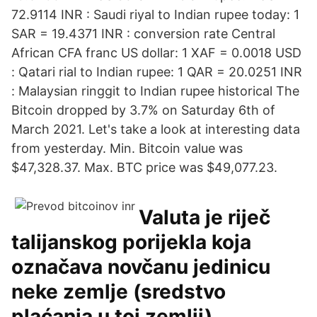
72.9114 INR : Saudi riyal to Indian rupee today: 1
SAR = 19.4371 INR : conversion rate Central
African CFA franc US dollar: 1 XAF = 0.0018 USD
: Qatari rial to Indian rupee: 1 QAR = 20.0251 INR
: Malaysian ringgit to Indian rupee historical The
Bitcoin dropped by 3.7% on Saturday 6th of
March 2021. Let's take a look at interesting data
from yesterday. Min. Bitcoin value was
$47,328.37. Max. BTC price was $49,077.23.
Valuta je riječ
talijanskog porijekla koja
označava novčanu jedinicu
neke zemlje (sredstvo
plaćanja u toj zemlji).