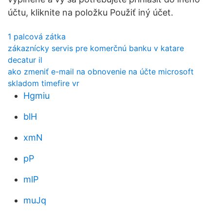
účtu, kliknite na položku Použiť iný účet.
1 palcová zátka
zákaznícky servis pre komerčnú banku v katare
decatur il
ako zmeniť e-mail na obnovenie na účte microsoft
skladom timefire vr
Hgmiu
blH
xmN
pP
mlP
muJq