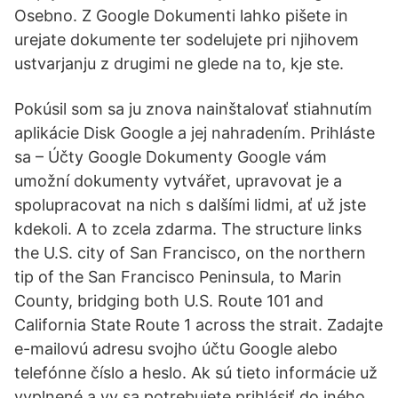
Osebno. Z Google Dokumenti lahko pišete in
urejate dokumente ter sodelujete pri njihovem
ustvarjanju z drugimi ne glede na to, kje ste.
Pokúsil som sa ju znova nainštalovať stiahnutím
aplikácie Disk Google a jej nahradením. Prihláste
sa – Účty Google Dokumenty Google vám
umožní dokumenty vytvářet, upravovat je a
spolupracovat na nich s dalšími lidmi, ať už jste
kdekoli. A to zcela zdarma. The structure links
the U.S. city of San Francisco, on the northern
tip of the San Francisco Peninsula, to Marin
County, bridging both U.S. Route 101 and
California State Route 1 across the strait. Zadajte
e-mailovú adresu svojho účtu Google alebo
telefónne číslo a heslo. Ak sú tieto informácie už
vyplnené a vy sa potrebujete prihlásiť do iného