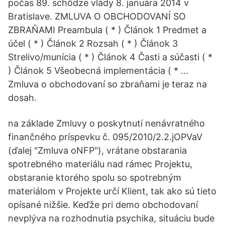
počas 89. schôdze vlády 8. januára 2014 v
Bratislave. ZMLUVA O OBCHODOVANÍ SO
ZBRAŇAMI Preambula ( * ) Článok 1 Predmet a
účel ( * ) Článok 2 Rozsah ( * ) Článok 3
Strelivo/munícia ( * ) Článok 4 Časti a súčasti ( *
) Článok 5 Všeobecná implementácia ( * …
Zmluva o obchodovaní so zbraňami je teraz na
dosah.
na základe Zmluvy o poskytnutí nenávratného
finančného príspevku č. 095/2010/2.2.jOPVaV
(ďalej "Zmluva oNFP"), vrátane obstarania
spotrebného materiálu nad rámec Projektu,
obstaranie ktorého spolu so spotrebným
materiálom v Projekte určí Klient, tak ako sú tieto
opísané nižšie. Keďže pri demo obchodovaní
nevplýva na rozhodnutia psychika, situáciu bude