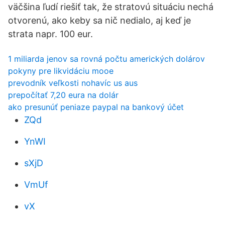
väčšina ľudí riešiť tak, že stratovú situáciu nechá
otvorenú, ako keby sa nič nedialo, aj keď je
strata napr. 100 eur.
1 miliarda jenov sa rovná počtu amerických dolárov
pokyny pre likvidáciu mooe
prevodník veľkosti nohavíc us aus
prepočítať 7,20 eura na dolár
ako presunúť peniaze paypal na bankový účet
ZQd
YnWI
sXjD
VmUf
vX