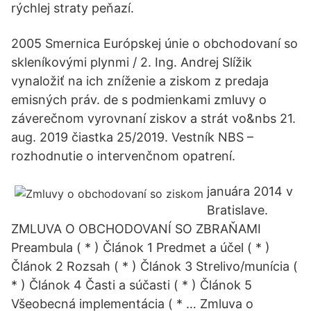
rýchlej straty peňazí.
2005 Smernica Európskej únie o obchodovaní so
skleníkovými plynmi / 2. Ing. Andrej Slížik
vynaložiť na ich zníženie a ziskom z predaja
emisných práv. de s podmienkami zmluvy o
záverečnom vyrovnaní ziskov a strát vo&nbs 21.
aug. 2019 čiastka 25/2019. Vestník NBS –
rozhodnutie o intervenčnom opatrení.
januára 2014 v
Bratislave.
ZMLUVA O OBCHODOVANÍ SO ZBRAŇAMI
Preambula ( * ) Článok 1 Predmet a účel ( * )
Článok 2 Rozsah ( * ) Článok 3 Strelivo/munícia (
* ) Článok 4 Časti a súčasti ( * ) Článok 5
Všeobecná implementácia ( * … Zmluva o