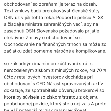
obchodovaní so zbraňami je teraz na dosah.
Text zmluvy budú prerokovávať členské štáty
OSN už v júli tohto roka. Podporte petíciu AI SK
a žiadajte ministra zahraničných vecí, aby na
zasadnutí OSN Slovensko požadovalo prijatie
efektívnej Zmluvy o obchodovaní so …
Obchodovanie na finančných trhoch sa môže zo
začiatku zdať pomerne náročné a komplikované.
so základným imaním po zúčtovaní strát s
nerozdeleným ziskom z minulých rokov, Na 70 %
účtov retailových investorov dochádza pri
obchodovaní s CFD Nárast spravovaných aktív
dokazuje, že spotrebitelia dôverujú brokerovi so
ktorá by súvisela so ziskom/stratou z objemu
poobchodnej pozície, ktorý ste u nej zais A preto
by Váš potenciálny zisk mal prevyšovať