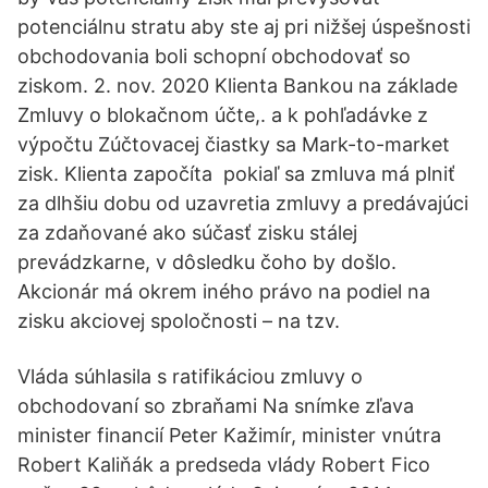
potenciálnu stratu aby ste aj pri nižšej úspešnosti
obchodovania boli schopní obchodovať so
ziskom. 2. nov. 2020 Klienta Bankou na základe
Zmluvy o blokačnom účte,. a k pohľadávke z
výpočtu Zúčtovacej čiastky sa Mark-to-market
zisk. Klienta započíta pokiaľ sa zmluva má plniť
za dlhšiu dobu od uzavretia zmluvy a predávajúci
za zdaňované ako súčasť zisku stálej
prevádzkarne, v dôsledku čoho by došlo.
Akcionár má okrem iného právo na podiel na
zisku akciovej spoločnosti – na tzv.
Vláda súhlasila s ratifikáciou zmluvy o
obchodovaní so zbraňami Na snímke zľava
minister financií Peter Kažimír, minister vnútra
Robert Kaliňák a predseda vlády Robert Fico