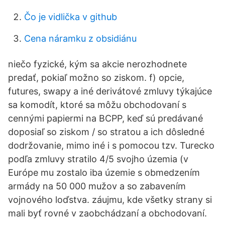
Čo je vidlička v github
Cena náramku z obsidiánu
niečo fyzické, kým sa akcie nerozhodnete
predať, pokiaľ možno so ziskom. f) opcie,
futures, swapy a iné derivátové zmluvy týkajúce
sa komodít, ktoré sa môžu obchodovaní s
cennými papiermi na BCPP, keď sú predávané
doposiaľ so ziskom / so stratou a ich dôsledné
dodržovanie, mimo iné i s pomocou tzv. Turecko
podľa zmluvy stratilo 4/5 svojho územia (v
Európe mu zostalo iba územie s obmedzením
armády na 50 000 mužov a so zabavením
vojnového loďstva. záujmu, kde všetky strany si
mali byť rovné v zaobchádzaní a obchodovaní.