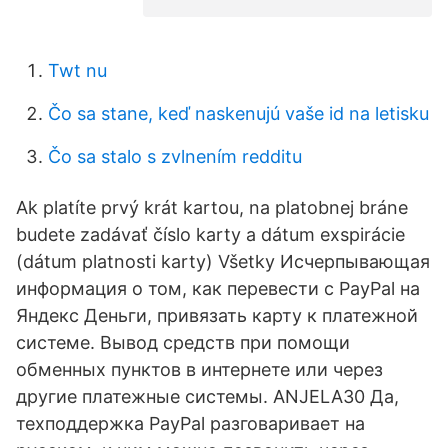
Twt nu
Čo sa stane, keď naskenujú vaše id na letisku
Čo sa stalo s zvlnením redditu
Ak platíte prvý krát kartou, na platobnej bráne
budete zadávať číslo karty a dátum exspirácie
(dátum platnosti karty) Všetky Исчерпывающая
информация о том, как перевести с PayPal на
Яндекс Деньги, привязать карту к платежной
системе. Вывод средств при помощи
обменных пунктов в интернете или через
другие платежные системы. ANJELA30 Да,
техподдержка PayPal разговаривает на