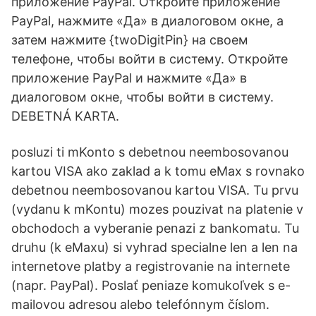
приложение PayPal. Откройте приложение
PayPal, нажмите «Да» в диалоговом окне, а
затем нажмите {twoDigitPin} на своем
телефоне, чтобы войти в систему. Откройте
приложение PayPal и нажмите «Да» в
диалоговом окне, чтобы войти в систему.
DEBETNÁ KARTA.
posluzi ti mKonto s debetnou neembosovanou
kartou VISA ako zaklad a k tomu eMax s rovnako
debetnou neembosovanou kartou VISA. Tu prvu
(vydanu k mKontu) mozes pouzivat na platenie v
obchodoch a vyberanie penazi z bankomatu. Tu
druhu (k eMaxu) si vyhrad specialne len a len na
internetove platby a registrovanie na internete
(napr. PayPal). Poslať peniaze komukoľvek s e-
mailovou adresou alebo telefónnym číslom.