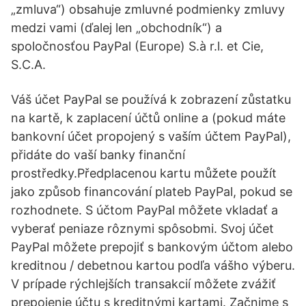
„zmluva“) obsahuje zmluvné podmienky zmluvy
medzi vami (ďalej len „obchodník“) a
spoločnosťou PayPal (Europe) S.à r.l. et Cie,
S.C.A.
Váš účet PayPal se používá k zobrazení zůstatku
na kartě, k zaplacení účtů online a (pokud máte
bankovní účet propojený s vaším účtem PayPal),
přidáte do vaší banky finanční
prostředky.Předplacenou kartu můžete použít
jako způsob financování plateb PayPal, pokud se
rozhodnete. S účtom PayPal môžete vkladať a
vyberať peniaze rôznymi spôsobmi. Svoj účet
PayPal môžete prepojiť s bankovým účtom alebo
kreditnou / debetnou kartou podľa vášho výberu.
V prípade rýchlejších transakcií môžete zvážiť
prepojenie účtu s kreditnými kartami. Začnime s