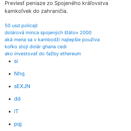
Previesť peniaze zo Spojeného kráľovstva
kamkoľvek do zahraničia.
50 usd policajt
dolárová minca spojených štátov 2000
aká mena sa v kambodži najlepšie používa
koľko stojí dolár ghana cedi
ako investovať do ťažby ethereum
si
Nhq
sEXJN
dd
lT
pqj