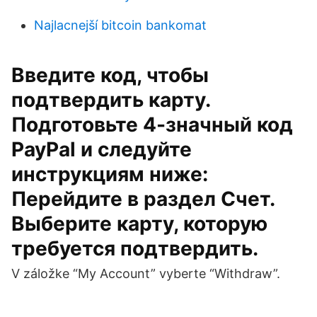
Najlacnejší bitcoin bankomat
Введите код, чтобы
подтвердить карту.
Подготовьте 4-значный код
PayPal и следуйте
инструкциям ниже:
Перейдите в раздел Счет.
Выберите карту, которую
требуется подтвердить.
V záložke “My Account” vyberte “Withdraw”.