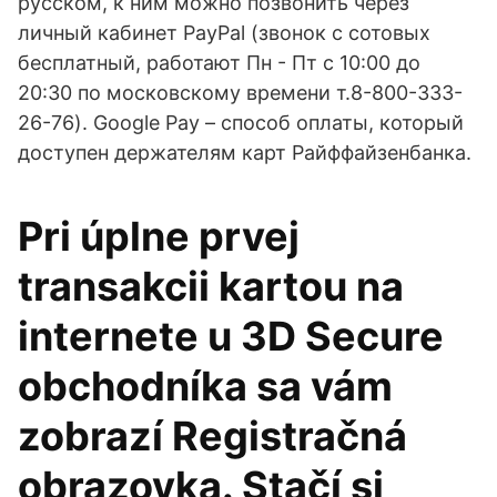
русском, к ним можно позвонить через
личный кабинет PayPal (звонок с сотовых
бесплатный, работают Пн - Пт с 10:00 до
20:30 по московскому времени т.8-800-333-
26-76). Google Pay – способ оплаты, который
доступен держателям карт Райффайзенбанка.
Pri úplne prvej
transakcii kartou na
internete u 3D Secure
obchodníka sa vám
zobrazí Registračná
obrazovka. Stačí si