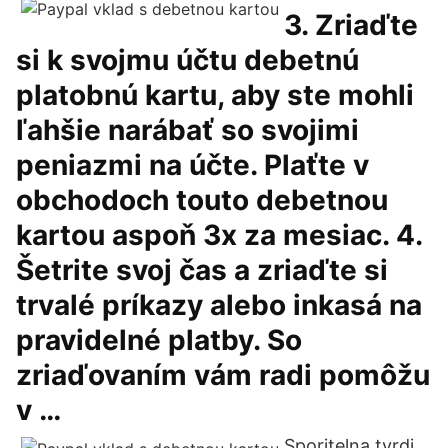
3. Zriaďte
si k svojmu účtu debetnú
platobnú kartu, aby ste mohli
ľahšie narábať so svojimi
peniazmi na účte. Plaťte v
obchodoch touto debetnou
kartou aspoň 3x za mesiac. 4.
Šetrite svoj čas a zriaďte si
trvalé príkazy alebo inkasá na
pravidelné platby. So
zriaďovaním vám radi pomôžu
v …
Sporitelna tvrdi