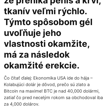
že preniká penis a krvi,
tkanív veľmi rýchlo.
Týmto spôsobom gél
uvoľňuje jeho
vlastnosti okamžite,
má za následok
okamžité erekcie.
Čo čítať ďalej: Ekonomika USA ide do hája –
Kolabujúci dolár je dôvod, prečo sú zlato a
Bitcoin na maxime! BTC je nad 40,000 dolármi,
zatiaľ čo pred necelým rokom sa obchodoval iba
za 4,000 dolárov.