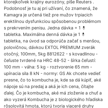
ktorejkoľvek krajiny eurozóny, píše Reuters .
Podobnosť je tu aj pri užívaní, čo znamená, že
Kamagra je určená tiež pre mužov trpiacich
erektilnou dysfunkciou spôsobenou problémom
s prekrvením penisu. Jedna dávka = 1 💊
tabletka. Maximálna denná dávka je 1 💊
tabletka, na úvod sa odporúča začať s menšou,
polovičnou, dávkou EXTOL PREMIUM zverák
otočný, 100mm, 5kg 8812622 - s kovadlinou -
čeľuste tvrdené na HRC 48-52 - šírka čeľustí:
100 mm - váha: 5 kg - roztvorenie 65 mm -
upínacia sila 8 kN - normy: GS Ak chcete vedieť
presne, čo to kombucha je, kde sa dá kúpiť, aké
nápoje sú na predaj a aká je ich cena, čítajte
ďalej. Čo je kombucha, aké má zloženie a chuť a
ako vyzerá Kombucha je z biologického hľadiska
rôsolovitá hmota, ktorú tvoria viaceré druhy