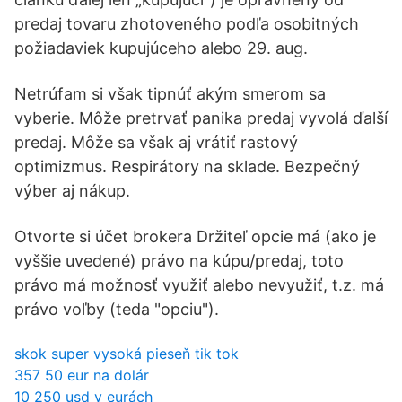
predaj tovaru zhotoveného podľa osobitných
požiadaviek kupujúceho alebo 29. aug.
Netrúfam si však tipnúť akým smerom sa
vyberie. Môže pretrvať panika predaj vyvolá ďalší
predaj. Môže sa však aj vrátiť rastový
optimizmus. Respirátory na sklade. Bezpečný
výber aj nákup.
Otvorte si účet brokera Držiteľ opcie má (ako je
vyššie uvedené) právo na kúpu/predaj, toto
právo má možnosť využiť alebo nevyužiť, t.z. má
právo voľby (teda "opciu").
skok super vysoká pieseň tik tok
357 50 eur na dolár
10 250 usd v eurách