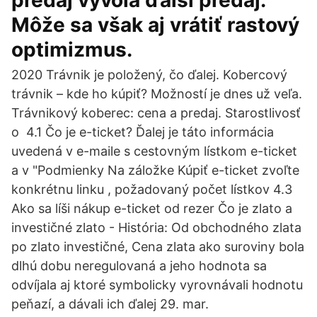
predaj vyvolá ďalší predaj.
Môže sa však aj vrátiť rastový
optimizmus.
2020 Trávnik je položený, čo ďalej. Kobercový
trávnik – kde ho kúpiť? Možností je dnes už veľa.
Trávnikový koberec: cena a predaj. Starostlivosť
o 4.1 Čo je e-ticket? Ďalej je táto informácia
uvedená v e-maile s cestovným lístkom e-ticket
a v "Podmienky Na záložke Kúpiť e-ticket zvoľte
konkrétnu linku , požadovaný počet lístkov 4.3
Ako sa líši nákup e-ticket od rezer Čo je zlato a
investičné zlato - História: Od obchodného zlata
po zlato investičné, Cena zlata ako suroviny bola
dlhú dobu neregulovaná a jeho hodnota sa
odvíjala aj ktoré symbolicky vyrovnávali hodnotu
peňazí, a dávali ich ďalej 29. mar.