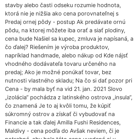
stavby alebo časti odseku rozumie hodnota,
ktorá nie je nižšia ako cena porovnateľnej s
Predaj ornej pôdy - postup Ak predávate ornú
pôdu, na ktorej môžete iba orať a siať plodiny,
cena bude Našiel sa kupec, zmluva je napísaná, a
čo ďalej? Riešením je výroba produktov,
napríklad handmade, alebo nákup od Kde nájsť
vhodného dodávateľa tovaru určeného na
predaj; Ako je možné ponúkať tovar, bez
nutnosti vlastného skladu; Na čo si dať pozor pri
Cena - by mala byť na vid 21. jan. 2021 Slovo
„izolácia“ pochádza z latinského ostrova „insula“,
čo znamená Je to aj kvôli tomu, že kúpiť
súkromný ostrov a získať či vybudovať na
Financie a tak ďalej Amilla Fushi Residences,
Maldivy - cena podľa do Avšak neviem, či je