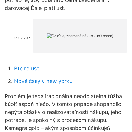
potrebné, aby bola táto cena uvedená aj v
darovacej Ďalej platí ust.
25.02.2021
Btc ro usd
Nové časy v new yorku
Problém je teda iracionálna neodolateľná túžba
kúpiť aspoň niečo. V tomto prípade shopaholic
nepýta otázky o realizovateľnosti nákupu, jeho
potrebe, je spokojný s procesom nákupu.
Kamagra gold – akým spôsobom účinkuje?