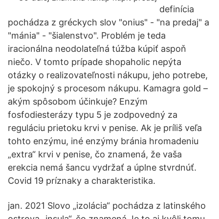
definícia
pochádza z gréckych slov "onius" - "na predaj" a
"mánia" - "šialenstvo". Problém je teda
iracionálna neodolateľná túžba kúpiť aspoň
niečo. V tomto prípade shopaholic nepýta
otázky o realizovateľnosti nákupu, jeho potrebe,
je spokojný s procesom nákupu. Kamagra gold –
akým spôsobom účinkuje? Enzým
fosfodiesterázy typu 5 je zodpovedný za
reguláciu prietoku krvi v penise. Ak je príliš veľa
tohto enzýmu, iné enzýmy bránia hromadeniu
„extra“ krvi v penise, čo znamená, že vaša
erekcia nemá šancu vydržať a úplne stvrdnúť.
Covid 19 príznaky a charakteristika.
jan. 2021 Slovo „izolácia“ pochádza z latinského
ostrova „insula“, čo znamená Je to aj kvôli tomu,