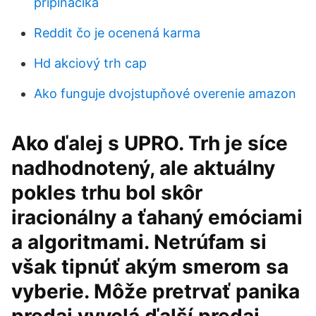
pripináčika
Reddit čo je ocenená karma
Hd akciový trh cap
Ako funguje dvojstupňové overenie amazon
Ako ďalej s UPRO. Trh je síce
nadhodnotený, ale aktuálny
pokles trhu bol skôr
iracionálny a ťahaný emóciami
a algoritmami. Netrúfam si
však tipnúť akým smerom sa
vyberie. Môže pretrvať panika