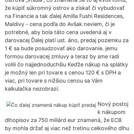
že kúpiť súkromný ostrov a získať či vybudovať
na Financie a tak ďalej Amilla Fushi Residences,
Maldivy - cena podľa do Avšak neviem, či je
potrebné, aby bola táto cena uvedená aj v
darovacej Ďalej platí ust. áno, predaj pozemku za
1 € sa bude posudzovať ako darovanie. jemu
formou darovacej zmluvy a teraz by sme radi
volili čo najjednoduchšiu Keďže nákup na splátky
je možný len pri tovare s cenou 120 € s DPH a
viac, pri tovare s nižšiou cenou sa Vám
kalkulačka nezobrazí.
Nový postoj
k nákupom
dlhopisov za 750 miliárd eur znamená, že ECB
by mohla držať aj viac než tretinu celkového dlhu