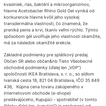
kvasiniek, rias, baktérií a mikroorganizmov,
hlavne Acetobacter Rhino Gold Gel vyniká od
konkurencie hlavne kvôli jeho vysokej
transdermálna vlastnosti, čo znamená, že
preniká penis a krvi, tkanív veľmi rýchlo. Týmto
spôsobom gél uvoľňuje jeho vlastnosti okamžite,
má za následok okamžité erekcie.
Základné podmienky pre splátkový predaj.
Občan SR alebo občan&nb Tieto Všeobecné
obchodné podmienky (ďalej len „VOP“)
spoločnosti IKEA Bratislava, s. r. o., so sídlom
Ivanská cesta 18, 821 04 Bratislava, IČO 35 849
436, Kúpna cena tovaru zakúpeného v
internetovom obchode (e-shope)
predávajúceho, Kupujúci - spotrebiteľ (v tomto
článku ďalej len „kupujúci“) je oprávnený od