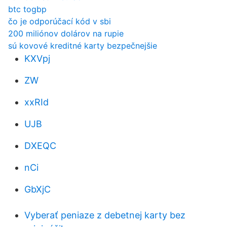
btc togbp
čo je odporúčací kód v sbi
200 miliónov dolárov na rupie
sú kovové kreditné karty bezpečnejšie
KXVpj
ZW
xxRId
UJB
DXEQC
nCi
GbXjC
Vyberať peniaze z debetnej karty bez